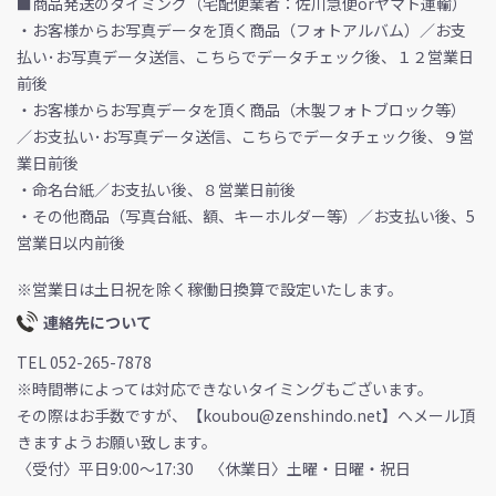
■商品発送のタイミング（宅配便業者：佐川急便orヤマト運輸）
・お客様からお写真データを頂く商品（フォトアルバム）／お支
払い･お写真データ送信、こちらでデータチェック後、１２営業日
前後
・お客様からお写真データを頂く商品（木製フォトブロック等）
／お支払い･お写真データ送信、こちらでデータチェック後、９営
業日前後
・命名台紙／お支払い後、８営業日前後
・その他商品（写真台紙、額、キーホルダー等）／お支払い後、5
営業日以内前後
※営業日は土日祝を除く稼働日換算で設定いたします。
連絡先について
TEL 052-265-7878
※時間帯によっては対応できないタイミングもございます。
その際はお手数ですが、【koubou@zenshindo.net】へメール頂
きますようお願い致します。
〈受付〉平日9:00～17:30 〈休業日〉土曜・日曜・祝日