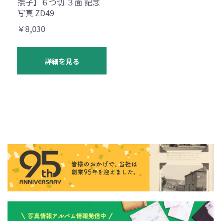
撫子】６つ切 ３面 記念
写真 ZD49
￥8,030
詳細を見る
お買い物を続ける
カートへ進む