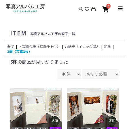
0
ITEM
写真アルバム工房の商品一覧
全て
|
・写真台紙（写真仕上付）
|
台紙デザインから選ぶ
|
和風
|
3面（写真3枚）
5件
の商品が見つかりました