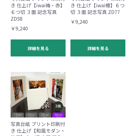
き 仕上げ【iwai梅・赤】
き 仕上げ【iwai椿】６つ
６つ切 ３面 記念写真
切 ３面 記念写真 ZD77
ZD58
￥9,240
￥9,240
詳細を見る
詳細を見る
写真台紙 プリント印刷付
き 仕上げ【和風モダン・