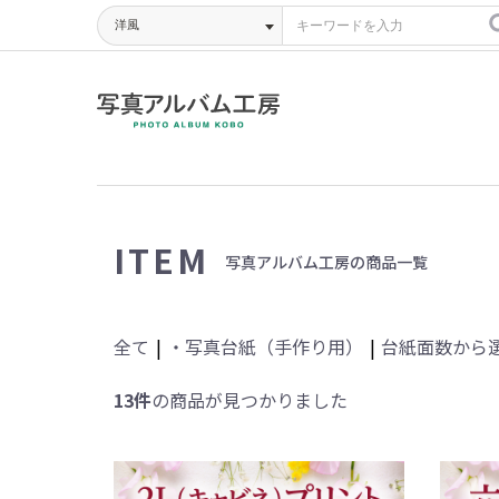
ITEM
写真アルバム工房の商品一覧
全て
|
・写真台紙（手作り用）
|
台紙面数から
13件
の商品が見つかりました