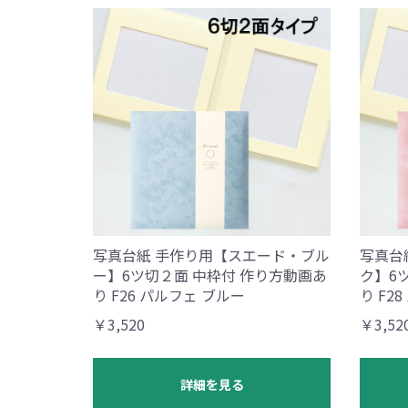
写真台紙 手作り用【スエード・ブル
写真台
ー】6ツ切２面 中枠付 作り方動画あ
ク】6
り F26 パルフェ ブルー
り F2
￥3,520
￥3,52
詳細を見る