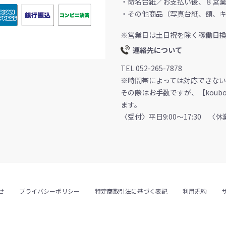
・命名台紙／お支払い後、８営
・その他商品（写真台紙、額、キ
※営業日は土日祝を除く稼働日
連絡先について
TEL 052-265-7878
※時間帯によっては対応できない
その際はお手数ですが、【koubou
ます。
〈受付〉平日9:00～17:30 
せ
プライバシーポリシー
特定商取引法に基づく表記
利用規約