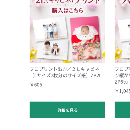
プロプリント出力／２Ｌキャビネ
プロプ
（Lサイズ2枚分のサイズ感）ZP2L
り縦が
ZP6tu
￥605
￥1,04
詳細を見る