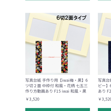
写真台紙 手作り用【iwai梅・黒】6
写真台
ツ切２面 中枠付 和風・花柄 七五三
ビー】
作り方動画あり F15 iwai 和風・黒
あり F
￥3,520
￥3,52