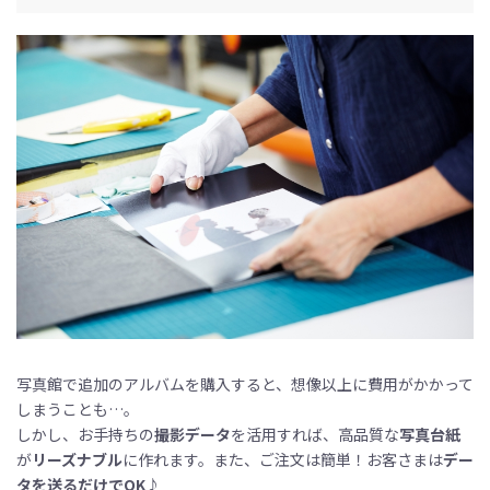
写真館で追加のアルバムを購入すると、想像以上に費用がかかって
しまうことも…。
しかし、お手持ちの
撮影データ
を活用すれば、高品質な
写真台紙
が
リーズナブル
に作れます。また、ご注文は簡単！お客さまは
デー
タを送るだけで
OK
♪