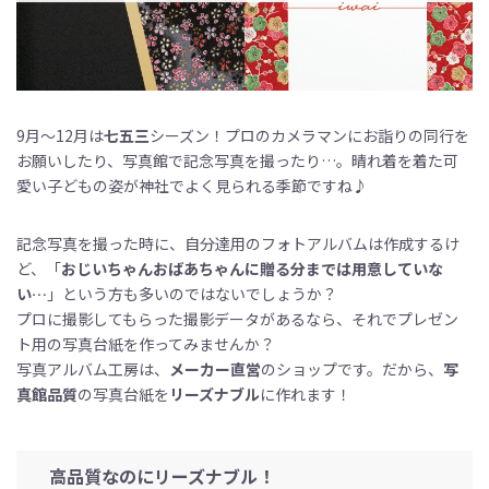
9月～12月は
七五三
シーズン！プロのカメラマンにお詣りの同行を
お願いしたり、写真館で記念写真を撮ったり…。晴れ着を着た可
愛い子どもの姿が神社でよく見られる季節ですね♪
記念写真を撮った時に、自分達用のフォトアルバムは作成するけ
ど、「
おじいちゃんおばあちゃんに贈る分までは用意していな
い
…
」という方も多いのではないでしょうか？
プロに撮影してもらった撮影データがあるなら、それでプレゼン
ト用の写真台紙を作ってみませんか？
写真アルバム工房は、
メーカー直営
のショップです。だから、
写
真館品質
の写真台紙を
リーズナブル
に作れます！
高品質なのにリーズナブル！