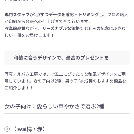
専門スタッフが1
点ずつデータを確認・トリミング
し、プロの職人
が印刷から台紙への仕上げまで全て行います。
写真館品質
ながら、
リーズナブルな価格
で
七五三の記念
にふさわ
しい一冊をお届けします！
和装に合うデザインで、最高のプレゼントを
写真アルバム工房では、七五三にぴったりな和風デザインをご用
意しています。女の子向け2種、男の子向け2種のおすすめ商品を
ご紹介します！
女の子向け：愛らしい華やかさで選ぶ2種
① 【iwai梅・赤】