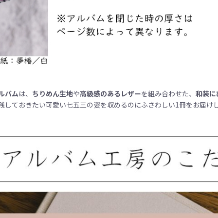
ルバム
は、
ちりめん生地
や
高級感のあるレザー
を組み合わせた、
和装に
残しておきたい可愛い七五三の姿を収めるのにふさわしい1冊をお届け